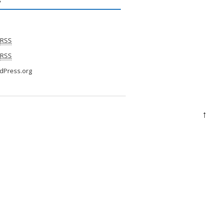
RSS
RSS
dPress.org
↑