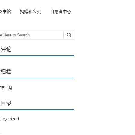
图书馆
捐赠和义卖
自愿者中心
ch
期评论
章归档
17年一月
类目录
ategorized
能