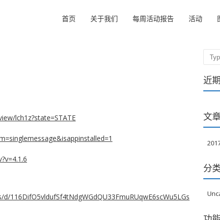
首页
关于我们
每周活动报告
活动
Sear
近
文
view/lch1z?state=STATE
rom=singlemessage&isappinstalled=1
20
v?v=4.1.6
分
Unc
eets/d/116DifO5vldufSf4tNdgWGdQU33FmuRUqwE6scWu5LGs
功