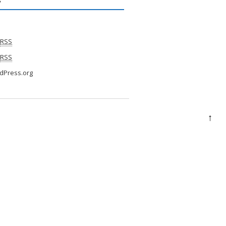
RSS
RSS
dPress.org
↑