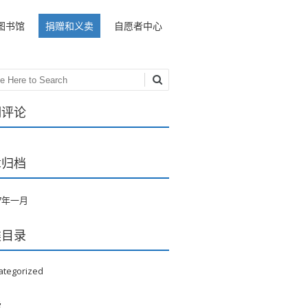
图书馆
捐赠和义卖
自愿者中心
ch
期评论
章归档
17年一月
类目录
ategorized
能